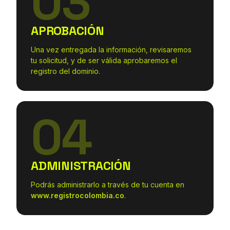
03
APROBACIÓN
Una vez entregada la información, revisaremos
tu solicitud, y de ser válida aprobaremos el
registro del dominio.
04
ADMINISTRACIÓN
Podrás administrarlo a través de tu cuenta en
www.registrocolombia.co
.