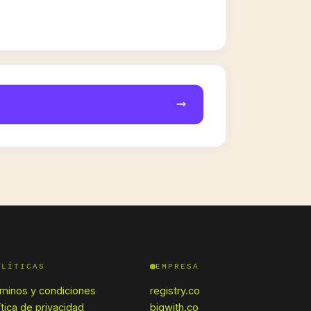
OLÍTICAS
EMPRESA
minos y condiciones
registry.co
ítica de privacidad
bigwith.co