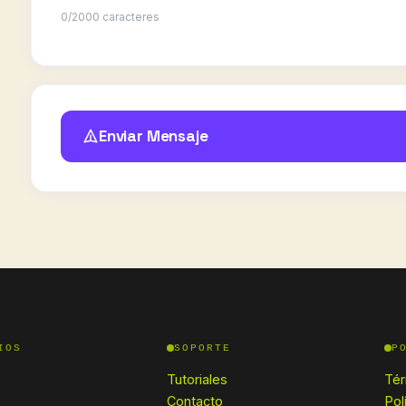
0
/2000 caracteres
Enviar Mensaje
IOS
SOPORTE
P
Tutoriales
Tér
Contacto
Pol