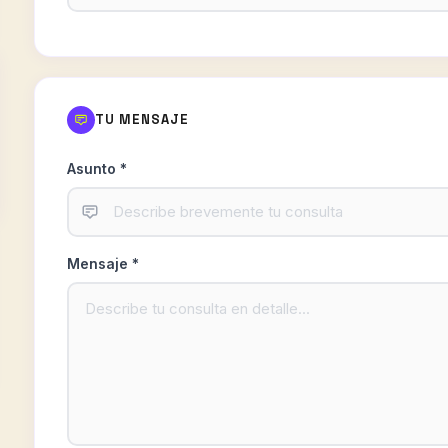
TU MENSAJE
Asunto *
Mensaje *