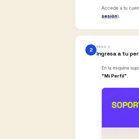
Accede a tu cuent
sesión
).
PASO 2
2
Ingresa a tu perf
En la esquina sup
"Mi Perfil"
.