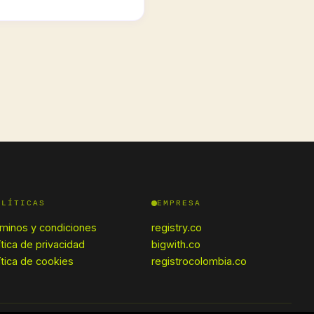
OLÍTICAS
EMPRESA
minos y condiciones
registry.co
ítica de privacidad
bigwith.co
ítica de cookies
registrocolombia.co