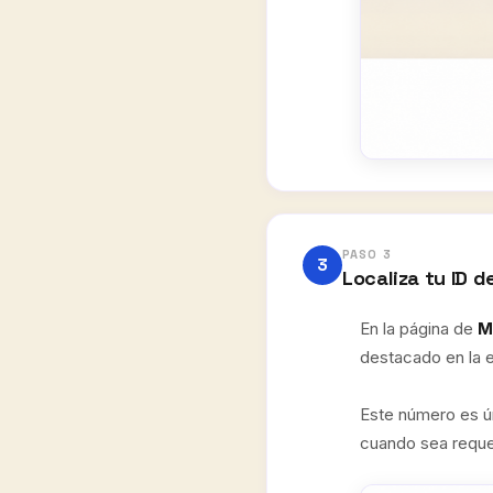
PASO 3
3
Localiza tu ID d
En la página de
M
destacado en la e
Este número es ún
cuando sea requer