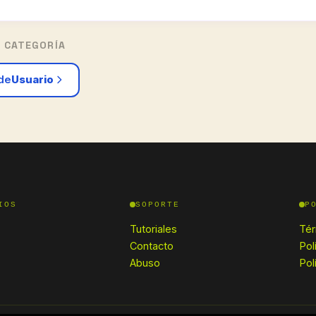
 CATEGORÍA
 de
Usuario
IOS
SOPORTE
P
Tutoriales
Tér
Contacto
Pol
Abuso
Pol