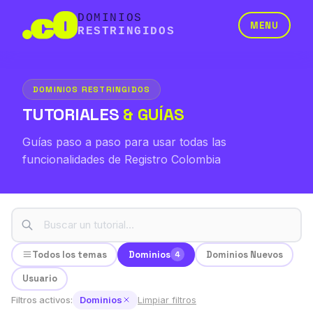
DOMINIOS
MENU
RESTRINGIDOS
DOMINIOS RESTRINGIDOS
TUTORIALES
& GUÍAS
Guías paso a paso para usar todas las
funcionalidades de Registro Colombia
Todos los temas
Dominios
Dominios Nuevos
4
Usuario
Filtros activos:
Dominios
Limpiar filtros